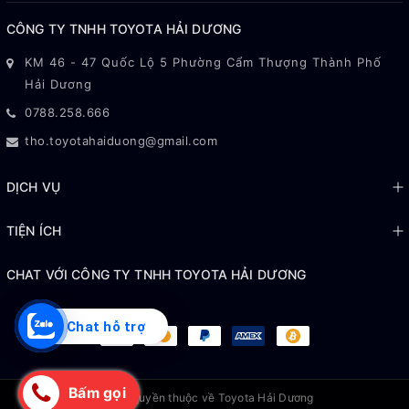
Miễn Phí Bảo Mật Nhanh
Hỗ Trợ Tối Đa
Gọn
Khuyến Mãi Các Dòng Xe
Hotline Bán Hàng
Tối Đa Hàng Tháng
0788.258.666
CÔNG TY TNHH TOYOTA HẢI DƯƠNG
KM 46 - 47 Quốc Lộ 5 Phường Cẩm Thượng Thành Phố
Hải Dương
0788.258.666
tho.toyotahaiduong@gmail.com
DỊCH VỤ
Chat hỗ trợ
TIỆN ÍCH
CHAT VỚI CÔNG TY TNHH TOYOTA HẢI DƯƠNG
Bấm gọi