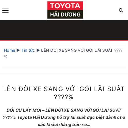
Home
▶️
Tin tức
▶️
LÊN ĐỜI XE SANG VỚI GÓI LÃI SUẤT ????
%
LÊN ĐỜI XE SANG VỚI GÓI LÃI SUẤT
????%
ĐỔI CŨ LẤY MỚI – LÊN ĐỜI XE SANG VỚI GÓI LÃI SUẤT
????% Toyota Hải Dương hỗ trợ lãi suất đặc biệt dành cho
các khách hàng bán xe...